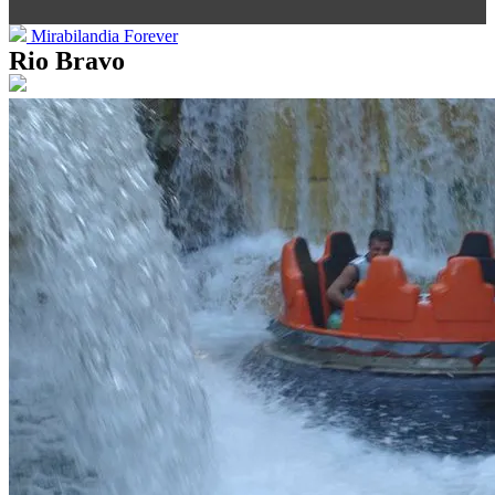
Mirabilandia Forever
Rio Bravo
Mirabilandia Forever
Mirabilandia
Attrazioni
Spettacoli
Mirabilandia Beach
Multimedia
Gallerie Fotografiche
Gallerie Video
Shop
Facebook
Instagram
Youtube
Mirabilandiosi su WhatsApp
Seguici su: