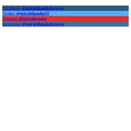
Facebook
@mirabilandiaforever
Twitter
@mirabilandiaIT
Youtube
@miraforever
Instagram
@mirabilandiaforever