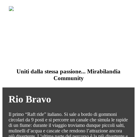
Mirabilandia Forever
Uniti dalla stessa passione... Mirabilandia
Community
Rio Bravo
Il primo “Raft ride” italiano. Si sale a bordo di gommoni
circolari da 9 posti e si percorre un canale che simula le rapide
di un fiume: durante il viaggio troviamo dunque piccoli salti,
mulinelli d’acqua e cascate che rendono l’attrazione ancora
più divertente. L’ultima parte del percorso è la più divertente e